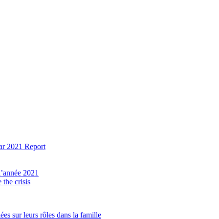
ear 2021 Report
 l’année 2021
the crisis
ées sur leurs rôles dans la famille