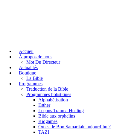
Accueil
À propos de nous
Mot Du Directeur
Actualités
Boutique
La Bible
Programmes
Traduction de la Bible
Programmes holistiques
Alphabétisation
Esther
Leçons Trauma Healing
Bible aux orphelins
Kidgames
Où est le Bon Samaritain aujourd’hui?
TAZI