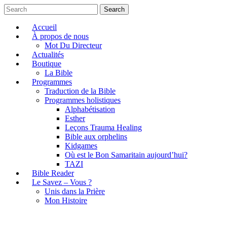
Search
Accueil
À propos de nous
Mot Du Directeur
Actualités
Boutique
La Bible
Programmes
Traduction de la Bible
Programmes holistiques
Alphabétisation
Esther
Leçons Trauma Healing
Bible aux orphelins
Kidgames
Où est le Bon Samaritain aujourd’hui?
TAZI
Bible Reader
Le Savez – Vous ?
Unis dans la Prière
Mon Histoire