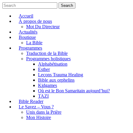
Search
Accueil
À propos de nous
Mot Du Directeur
Actualités
Boutique
La Bible
Programmes
Traduction de la Bible
Programmes holistiques
Alphabétisation
Esther
Leçons Trauma Healing
Bible aux orphelins
Kidgames
Où est le Bon Samaritain aujourd’hui?
TAZI
Bible Reader
Le Savez – Vous ?
Unis dans la Prière
Mon Histoire