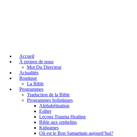
Accueil
À propos de nous
Mot Du Directeur
Actualités
Boutique
La Bible
Programmes
Traduction de la Bible
Programmes holistiques
Alphabétisation
Esther
Leçons Trauma Healing
Bible aux orphelins
Kidgames
Où est le Bon Samaritain aujourd’hui?