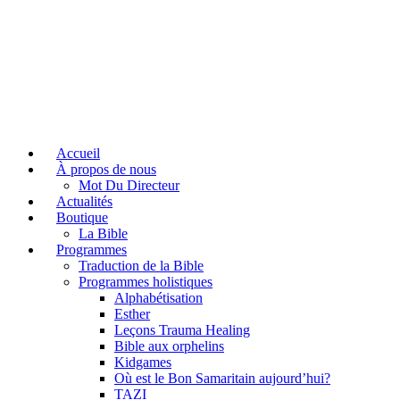
Accueil
À propos de nous
Mot Du Directeur
Actualités
Boutique
La Bible
Programmes
Traduction de la Bible
Programmes holistiques
Alphabétisation
Esther
Leçons Trauma Healing
Bible aux orphelins
Kidgames
Où est le Bon Samaritain aujourd’hui?
TAZI