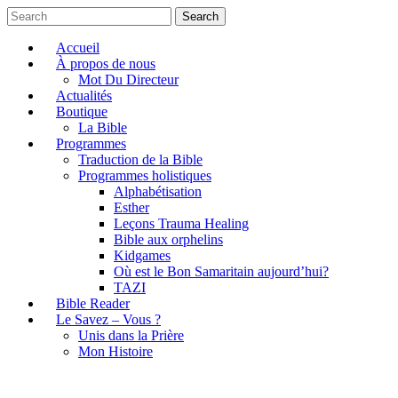
Search
Accueil
À propos de nous
Mot Du Directeur
Actualités
Boutique
La Bible
Programmes
Traduction de la Bible
Programmes holistiques
Alphabétisation
Esther
Leçons Trauma Healing
Bible aux orphelins
Kidgames
Où est le Bon Samaritain aujourd’hui?
TAZI
Bible Reader
Le Savez – Vous ?
Unis dans la Prière
Mon Histoire