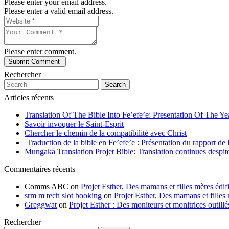
Please enter your email address.
Please enter a valid email address.
Please enter comment.
Rechercher
Search
Articles récents
Translation Of The Bible Into Fe’efe’e: Presentation Of The Y
Savoir invoquer le Saint-Esprit
Chercher le chemin de la compatibilité avec Christ
Traduction de la bible en Fe’efe’e : Présentation du rapport de
Mungaka Translation Projet Bible: Translation continues despite 
Commentaires récents
Comms ABC
on
Projet Esther, Des mamans et filles mères édifi
srm m tech slot booking
on
Projet Esther, Des mamans et filles m
Greggwat
on
Projet Esther : Des moniteurs et monitrices outil
Rechercher