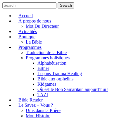
Search
Accueil
À propos de nous
Mot Du Directeur
Actualités
Boutique
La Bible
Programmes
Traduction de la Bible
Programmes holistiques
Alphabétisation
Esther
Leçons Trauma Healing
Bible aux orphelins
Kidgames
Où est le Bon Samaritain aujourd’hui?
TAZI
Bible Reader
Le Savez – Vous ?
Unis dans la Prière
Mon Histoire