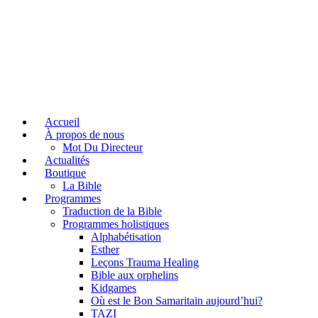
Accueil
À propos de nous
Mot Du Directeur
Actualités
Boutique
La Bible
Programmes
Traduction de la Bible
Programmes holistiques
Alphabétisation
Esther
Leçons Trauma Healing
Bible aux orphelins
Kidgames
Où est le Bon Samaritain aujourd’hui?
TAZI