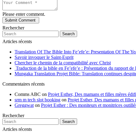
Please enter comment.
Rechercher
Search
Articles récents
Translation Of The Bible Into Fe’efe’e: Presentation Of The Y
Savoir invoquer le Saint-Esprit
Chercher le chemin de la compatibilité avec Christ
Traduction de la bible en Fe’efe’e : Présentation du rapport de
Mungaka Translation Projet Bible: Translation continues despite 
Commentaires récents
Comms ABC
on
Projet Esther, Des mamans et filles mères édifi
srm m tech slot booking
on
Projet Esther, Des mamans et filles m
Greggwat
on
Projet Esther : Des moniteurs et monitrices outil
Rechercher
Search
Articles récents