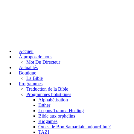
Accueil
À propos de nous
Mot Du Directeur
Actualités
Boutique
La Bible
Programmes
Traduction de la Bible
Programmes holistiques
Alphabétisation
Esther
Leçons Trauma Healing
Bible aux orphelins
Kidgames
Où est le Bon Samaritain aujourd’hui?
TAZI