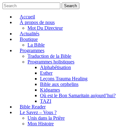
Search
Accueil
À propos de nous
Mot Du Directeur
Actualités
Boutique
La Bible
Programmes
Traduction de la Bible
Programmes holistiques
Alphabétisation
Esther
Leçons Trauma Healing
Bible aux orphelins
Kidgames
Où est le Bon Samaritain aujourd’hui?
TAZI
Bible Reader
Le Savez – Vous ?
Unis dans la Prière
Mon Histoire