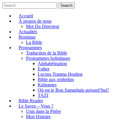
Search
Accueil
À propos de nous
Mot Du Directeur
Actualités
Boutique
La Bible
Programmes
Traduction de la Bible
Programmes holistiques
Alphabétisation
Esther
Leçons Trauma Healing
Bible aux orphelins
Kidgames
Où est le Bon Samaritain aujourd’hui?
TAZI
Bible Reader
Le Savez – Vous ?
Unis dans la Prière
Mon Histoire