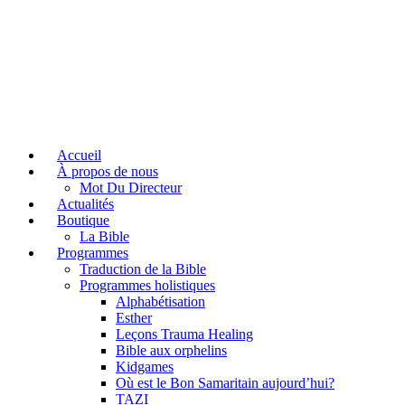
Accueil
À propos de nous
Mot Du Directeur
Actualités
Boutique
La Bible
Programmes
Traduction de la Bible
Programmes holistiques
Alphabétisation
Esther
Leçons Trauma Healing
Bible aux orphelins
Kidgames
Où est le Bon Samaritain aujourd’hui?
TAZI