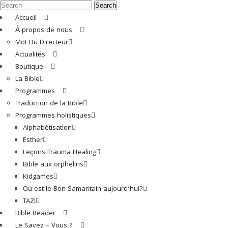
Search
Accueil
À propos de nous
Mot Du Directeur
Actualités
Boutique
La Bible
Programmes
Traduction de la Bible
Programmes holistiques
Alphabétisation
Esther
Leçons Trauma Healing
Bible aux orphelins
Kidgames
Où est le Bon Samaritain aujourd’hui?
TAZI
Bible Reader
Le Savez – Vous ?