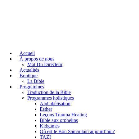
Accueil
À propos de nous
Mot Du Directeur
Actualités
Boutique
La Bible
Programmes
Traduction de la Bible
Programmes holistiques
Alphabétisation
Esther
Leçons Trauma Healing
Bible aux orphelins
Kidgames
Où est le Bon Samaritain aujourd’hui?
TAZI