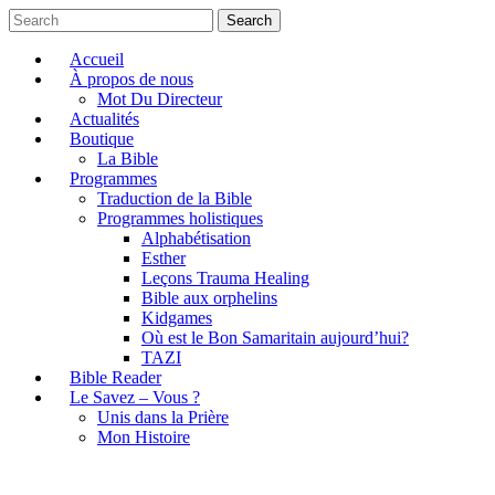
Search
Accueil
À propos de nous
Mot Du Directeur
Actualités
Boutique
La Bible
Programmes
Traduction de la Bible
Programmes holistiques
Alphabétisation
Esther
Leçons Trauma Healing
Bible aux orphelins
Kidgames
Où est le Bon Samaritain aujourd’hui?
TAZI
Bible Reader
Le Savez – Vous ?
Unis dans la Prière
Mon Histoire