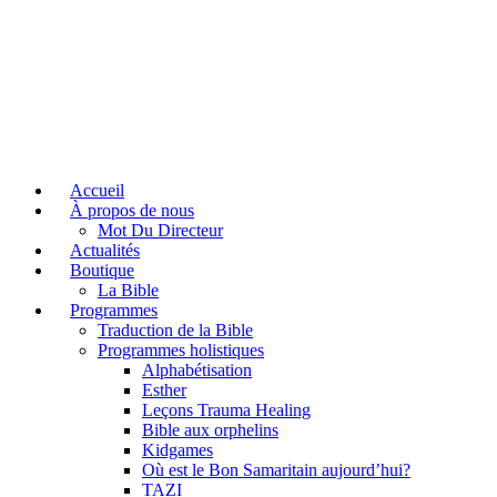
Accueil
À propos de nous
Mot Du Directeur
Actualités
Boutique
La Bible
Programmes
Traduction de la Bible
Programmes holistiques
Alphabétisation
Esther
Leçons Trauma Healing
Bible aux orphelins
Kidgames
Où est le Bon Samaritain aujourd’hui?
TAZI