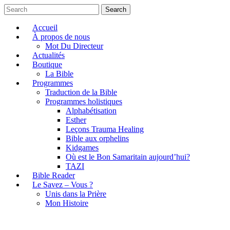
Search
Accueil
À propos de nous
Mot Du Directeur
Actualités
Boutique
La Bible
Programmes
Traduction de la Bible
Programmes holistiques
Alphabétisation
Esther
Leçons Trauma Healing
Bible aux orphelins
Kidgames
Où est le Bon Samaritain aujourd’hui?
TAZI
Bible Reader
Le Savez – Vous ?
Unis dans la Prière
Mon Histoire