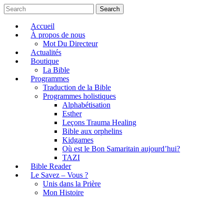
Search
Accueil
À propos de nous
Mot Du Directeur
Actualités
Boutique
La Bible
Programmes
Traduction de la Bible
Programmes holistiques
Alphabétisation
Esther
Leçons Trauma Healing
Bible aux orphelins
Kidgames
Où est le Bon Samaritain aujourd’hui?
TAZI
Bible Reader
Le Savez – Vous ?
Unis dans la Prière
Mon Histoire