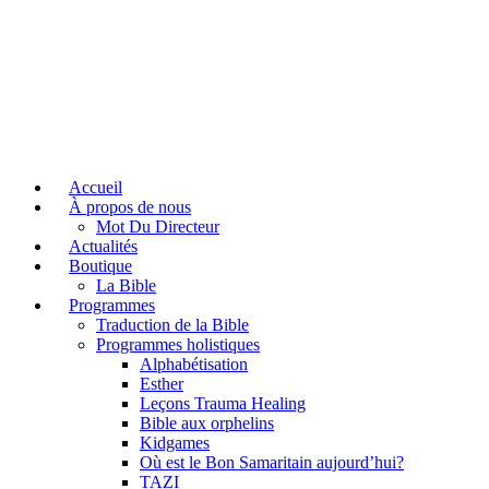
Accueil
À propos de nous
Mot Du Directeur
Actualités
Boutique
La Bible
Programmes
Traduction de la Bible
Programmes holistiques
Alphabétisation
Esther
Leçons Trauma Healing
Bible aux orphelins
Kidgames
Où est le Bon Samaritain aujourd’hui?
TAZI