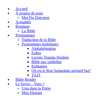
Accueil
À propos de nous
Mot Du Directeur
Actualités
Boutique
La Bible
Programmes
Traduction de la Bible
Programmes holistiques
Alphabétisation
Esther
Leçons Trauma Healing
Bible aux orphelins
Kidgames
Où est le Bon Samaritain aujourd’hui?
TAZI
Bible Reader
Le Savez – Vous ?
Unis dans la Prière
Mon Histoire