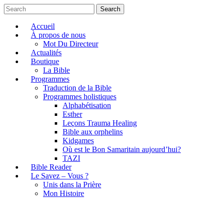
Search
Accueil
À propos de nous
Mot Du Directeur
Actualités
Boutique
La Bible
Programmes
Traduction de la Bible
Programmes holistiques
Alphabétisation
Esther
Leçons Trauma Healing
Bible aux orphelins
Kidgames
Où est le Bon Samaritain aujourd’hui?
TAZI
Bible Reader
Le Savez – Vous ?
Unis dans la Prière
Mon Histoire