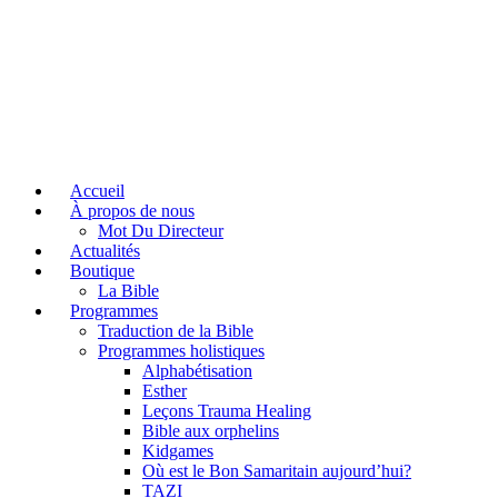
Accueil
À propos de nous
Mot Du Directeur
Actualités
Boutique
La Bible
Programmes
Traduction de la Bible
Programmes holistiques
Alphabétisation
Esther
Leçons Trauma Healing
Bible aux orphelins
Kidgames
Où est le Bon Samaritain aujourd’hui?
TAZI