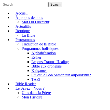
Search
Accueil
À propos de nous
Mot Du Directeur
Actualités
Boutique
La Bible
Programmes
Traduction de la Bible
Programmes holistiques
Alphabétisation
Esther
Leçons Trauma Healing
Bible aux orphelins
Kidgames
Où est le Bon Samaritain aujourd’hui?
TAZI
Bible Reader
Le Savez – Vous ?
Unis dans la Prière
Mon Histoire