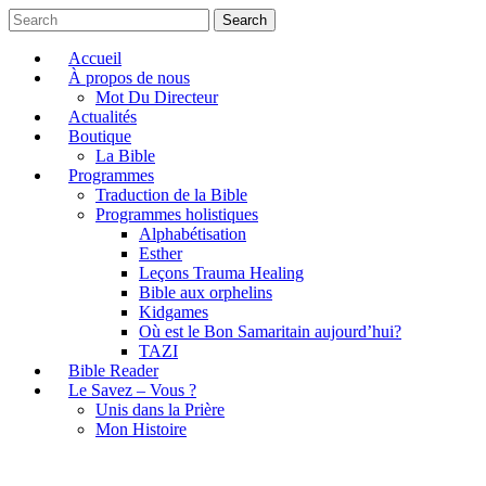
Search
Accueil
À propos de nous
Mot Du Directeur
Actualités
Boutique
La Bible
Programmes
Traduction de la Bible
Programmes holistiques
Alphabétisation
Esther
Leçons Trauma Healing
Bible aux orphelins
Kidgames
Où est le Bon Samaritain aujourd’hui?
TAZI
Bible Reader
Le Savez – Vous ?
Unis dans la Prière
Mon Histoire