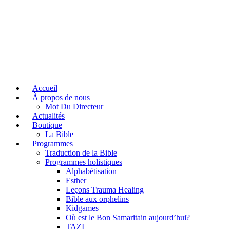
Accueil
À propos de nous
Mot Du Directeur
Actualités
Boutique
La Bible
Programmes
Traduction de la Bible
Programmes holistiques
Alphabétisation
Esther
Leçons Trauma Healing
Bible aux orphelins
Kidgames
Où est le Bon Samaritain aujourd’hui?
TAZI