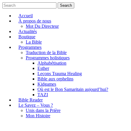
Search
Accueil
À propos de nous
Mot Du Directeur
Actualités
Boutique
La Bible
Programmes
Traduction de la Bible
Programmes holistiques
Alphabétisation
Esther
Leçons Trauma Healing
Bible aux orphelins
Kidgames
Où est le Bon Samaritain aujourd’hui?
TAZI
Bible Reader
Le Savez – Vous ?
Unis dans la Prière
Mon Histoire