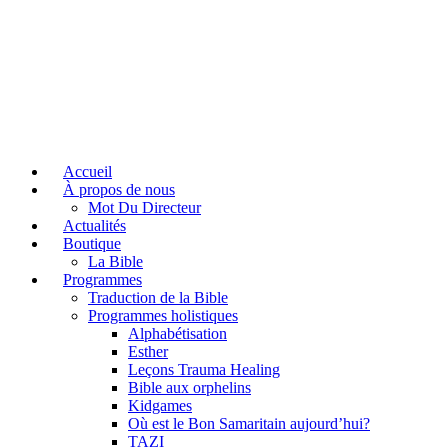
Accueil
À propos de nous
Mot Du Directeur
Actualités
Boutique
La Bible
Programmes
Traduction de la Bible
Programmes holistiques
Alphabétisation
Esther
Leçons Trauma Healing
Bible aux orphelins
Kidgames
Où est le Bon Samaritain aujourd’hui?
TAZI