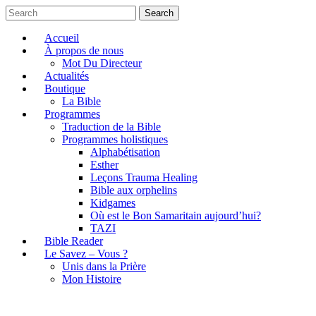
Search
Accueil
À propos de nous
Mot Du Directeur
Actualités
Boutique
La Bible
Programmes
Traduction de la Bible
Programmes holistiques
Alphabétisation
Esther
Leçons Trauma Healing
Bible aux orphelins
Kidgames
Où est le Bon Samaritain aujourd’hui?
TAZI
Bible Reader
Le Savez – Vous ?
Unis dans la Prière
Mon Histoire