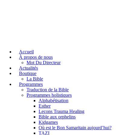
Accueil
À propos de nous
Mot Du Directeur
Actualités
Boutique
La Bible
Programmes
Traduction de la Bible
Programmes holistiques
Alphabétisation
Esther
Leçons Trauma Healing
Bible aux orphelins
Kidgames
Où est le Bon Samaritain aujourd’hui?
TAZI