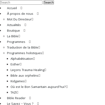
Search
Accueil
À propos de nous
Mot Du Directeur
Actualités
Boutique
La Bible
Programmes
Traduction de la Bible
Programmes holistiques
Alphabétisation
Esther
Leçons Trauma Healing
Bible aux orphelins
Kidgames
Où est le Bon Samaritain aujourd’hui?
TAZI
Bible Reader
Le Savez – Vous ?