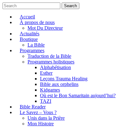
Search
Accueil
À propos de nous
Mot Du Directeur
Actualités
Boutique
La Bible
Programmes
Traduction de la Bible
Programmes holistiques
Alphabétisation
Esther
Leçons Trauma Healing
Bible aux orphelins
Kidgames
Où est le Bon Samaritain aujourd’hui?
TAZI
Bible Reader
Le Savez – Vous ?
Unis dans la Prière
Mon Histoire