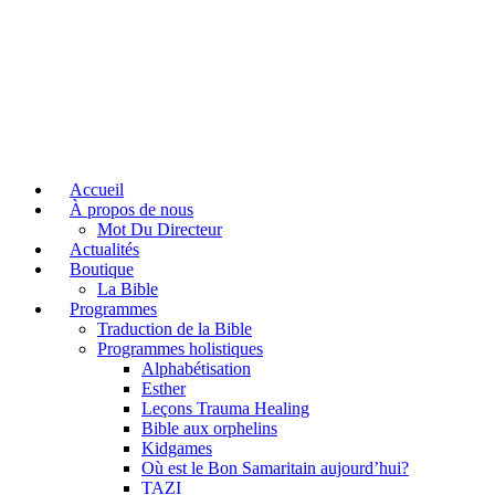
Accueil
À propos de nous
Mot Du Directeur
Actualités
Boutique
La Bible
Programmes
Traduction de la Bible
Programmes holistiques
Alphabétisation
Esther
Leçons Trauma Healing
Bible aux orphelins
Kidgames
Où est le Bon Samaritain aujourd’hui?
TAZI