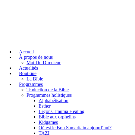
Accueil
À propos de nous
Mot Du Directeur
Actualités
Boutique
La Bible
Programmes
Traduction de la Bible
Programmes holistiques
Alphabétisation
Esther
Leçons Trauma Healing
Bible aux orphelins
Kidgames
Où est le Bon Samaritain aujourd’hui?
TAZI