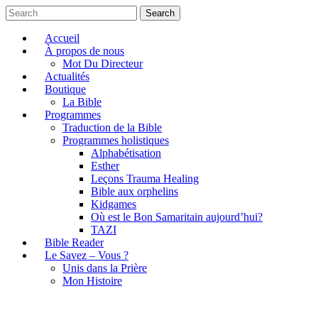
Search
Accueil
À propos de nous
Mot Du Directeur
Actualités
Boutique
La Bible
Programmes
Traduction de la Bible
Programmes holistiques
Alphabétisation
Esther
Leçons Trauma Healing
Bible aux orphelins
Kidgames
Où est le Bon Samaritain aujourd’hui?
TAZI
Bible Reader
Le Savez – Vous ?
Unis dans la Prière
Mon Histoire