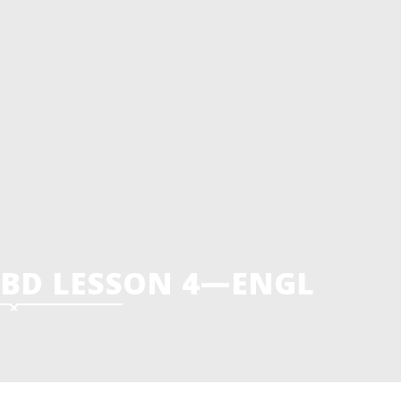
Programmes holistiques
Alphabétisation
Esther
Leçons Trauma Healing
Bible aux orphelins
Kidgames
Où est le Bon Samaritain aujourd’hui?
TAZI
Bible Reader
Le Savez – Vous ?
Unis dans la Prière
Mon Histoire
BD LESSON 4—ENGL