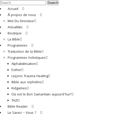
Search
Accueil
À propos de nous
Mot Du Directeur
Actualités
Boutique
La Bible
Programmes
Traduction de la Bible
Programmes holistiques
Alphabétisation
Esther
Leçons Trauma Healing
Bible aux orphelins
Kidgames
Où est le Bon Samaritain aujourd’hui?
TAZI
Bible Reader
Le Savez – Vous ?