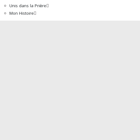
Unis dans la Prière
Mon Histoire
Accueil
À propos de nous
Mot Du Directeur
Actualités
Boutique
La Bible
Programmes
Traduction de la Bible