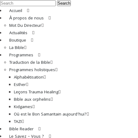
Search
Accueil
À propos de nous
Mot Du Directeur
Actualités
Boutique
La Bible
Programmes
Traduction de la Bible
Programmes holistiques
Alphabétisation
Esther
Leçons Trauma Healing
Bible aux orphelins
Kidgames
Où est le Bon Samaritain aujourd’hui?
TAZI
Bible Reader
Le Savez – Vous ?