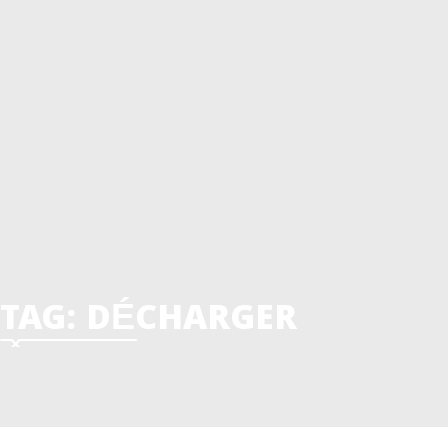
Programmes holistiques
Alphabétisation
Esther
Leçons Trauma Healing
Bible aux orphelins
Kidgames
Où est le Bon Samaritain aujourd’hui?
TAZI
Bible Reader
Le Savez – Vous ?
Unis dans la Prière
Mon Histoire
TAG:
DÉCHARGER