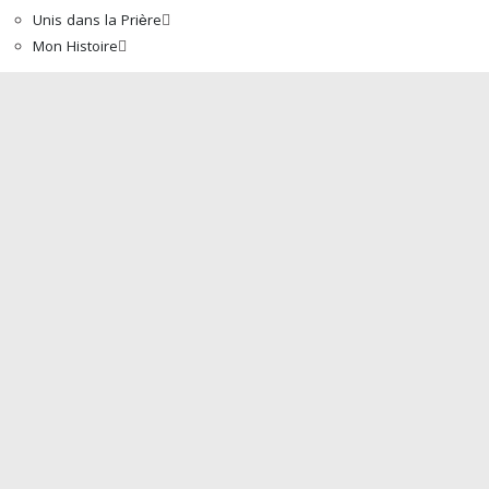
Unis dans la Prière
Mon Histoire
Accueil
À propos de nous
Mot Du Directeur
Actualités
Boutique
La Bible
Programmes
Traduction de la Bible