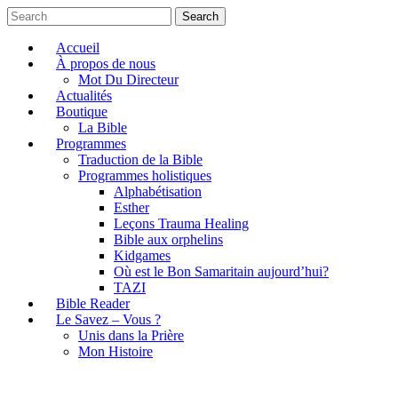
Search
Accueil
À propos de nous
Mot Du Directeur
Actualités
Boutique
La Bible
Programmes
Traduction de la Bible
Programmes holistiques
Alphabétisation
Esther
Leçons Trauma Healing
Bible aux orphelins
Kidgames
Où est le Bon Samaritain aujourd’hui?
TAZI
Bible Reader
Le Savez – Vous ?
Unis dans la Prière
Mon Histoire