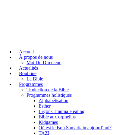
Accueil
À propos de nous
Mot Du Directeur
Actualités
Boutique
La Bible
Programmes
Traduction de la Bible
Programmes holistiques
Alphabétisation
Esther
Leçons Trauma Healing
Bible aux orphelins
Kidgames
Où est le Bon Samaritain aujourd’hui?
TAZI