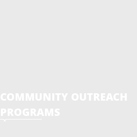
Programmes holistiques
Alphabétisation
Esther
Leçons Trauma Healing
Bible aux orphelins
Kidgames
Où est le Bon Samaritain aujourd’hui?
TAZI
Bible Reader
Le Savez – Vous ?
Unis dans la Prière
Mon Histoire
COMMUNITY OUTREACH
PROGRAMS