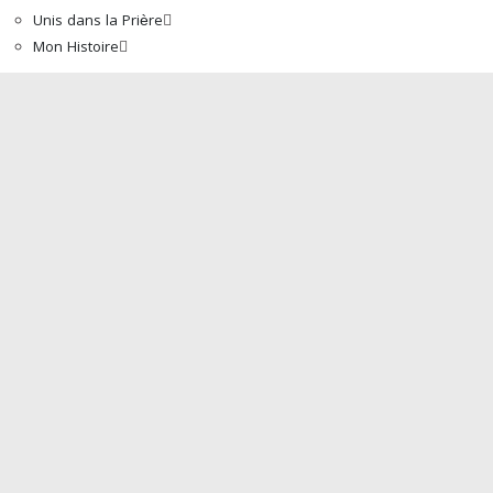
Unis dans la Prière
Mon Histoire
Accueil
À propos de nous
Mot Du Directeur
Actualités
Boutique
La Bible
Programmes
Traduction de la Bible