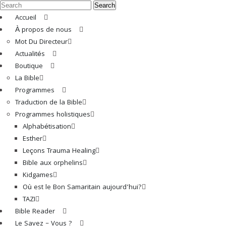
Search
Accueil
À propos de nous
Mot Du Directeur
Actualités
Boutique
La Bible
Programmes
Traduction de la Bible
Programmes holistiques
Alphabétisation
Esther
Leçons Trauma Healing
Bible aux orphelins
Kidgames
Où est le Bon Samaritain aujourd’hui?
TAZI
Bible Reader
Le Savez – Vous ?