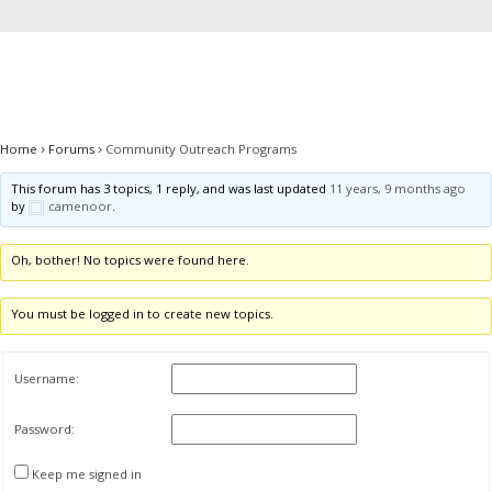
Home
›
Forums
›
Community Outreach Programs
This forum has 3 topics, 1 reply, and was last updated
11 years, 9 months ago
by
camenoor
.
Oh, bother! No topics were found here.
You must be logged in to create new topics.
Username:
Password:
Keep me signed in