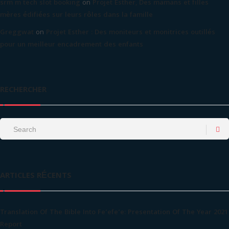
srm m tech slot booking
on
Projet Esther, Des mamans et filles
mères édifiées sur leurs rôles dans la famille
Greggwat
on
Projet Esther : Des moniteurs et monitrices outillés
pour un meilleur encadrement des enfants
RECHERCHER
ARTICLES RÉCENTS
Translation Of The Bible Into Fe’efe’e: Presentation Of The Year 2021
Report