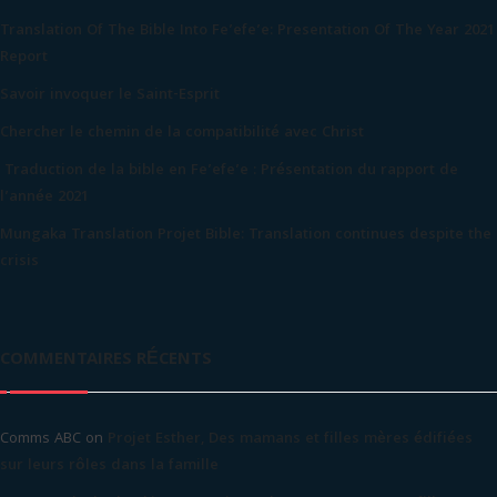
Translation Of The Bible Into Fe’efe’e: Presentation Of The Year 2021
Report
Savoir invoquer le Saint-Esprit
Chercher le chemin de la compatibilité avec Christ
Traduction de la bible en Fe’efe’e : Présentation du rapport de
l’année 2021
Mungaka Translation Projet Bible: Translation continues despite the
crisis
COMMENTAIRES RÉCENTS
Comms ABC
on
Projet Esther, Des mamans et filles mères édifiées
sur leurs rôles dans la famille