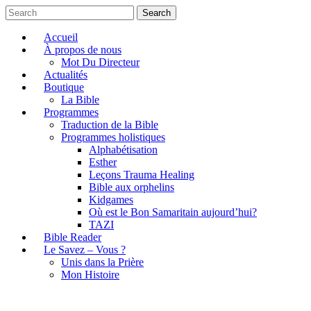
Search
Accueil
À propos de nous
Mot Du Directeur
Actualités
Boutique
La Bible
Programmes
Traduction de la Bible
Programmes holistiques
Alphabétisation
Esther
Leçons Trauma Healing
Bible aux orphelins
Kidgames
Où est le Bon Samaritain aujourd’hui?
TAZI
Bible Reader
Le Savez – Vous ?
Unis dans la Prière
Mon Histoire