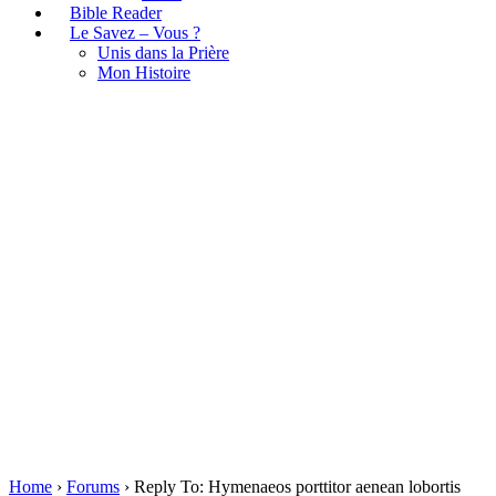
Bible Reader
Le Savez – Vous ?
Unis dans la Prière
Mon Histoire
Reply To: Hymenaeos porttitor
aenean lobortis penatibus
blandit
Home
›
Forums
›
Reply To: Hymenaeos porttitor aenean lobortis