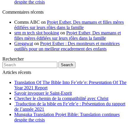
despite the crisis
Commentaires récents
Comms ABC
on
Projet Esther, Des mamans et filles mères
édifiées sur leurs rôles dans la famille
srm m tech slot booking
on
Projet Esther, Des mamans et
filles mères édifiées sur leurs rôles dans la famille
Greggwat
on
Projet Esther : Des moniteurs et monitrices
outillés pour un meilleur encadrement des enfants
Rechercher
Search
Articles récents
Translation Of The Bible Into Fe’efe’e: Presentation Of The
Year 2021 Report
Savoir invoquer le Saint-Esprit
Chercher le chemin de la compatibilité avec Christ
Traduction de la bible en Fe’efe’e : Présentation du rapport
de l’année 2021
Mungaka Translation Projet Bible: Translation continues
despite the crisis