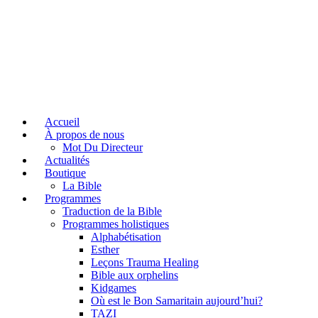
Accueil
À propos de nous
Mot Du Directeur
Actualités
Boutique
La Bible
Programmes
Traduction de la Bible
Programmes holistiques
Alphabétisation
Esther
Leçons Trauma Healing
Bible aux orphelins
Kidgames
Où est le Bon Samaritain aujourd’hui?
TAZI