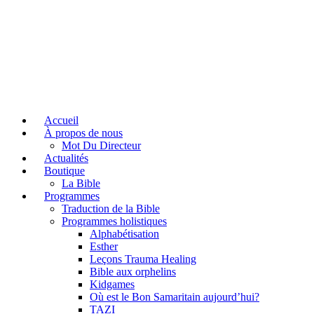
Accueil
À propos de nous
Mot Du Directeur
Actualités
Boutique
La Bible
Programmes
Traduction de la Bible
Programmes holistiques
Alphabétisation
Esther
Leçons Trauma Healing
Bible aux orphelins
Kidgames
Où est le Bon Samaritain aujourd’hui?
TAZI