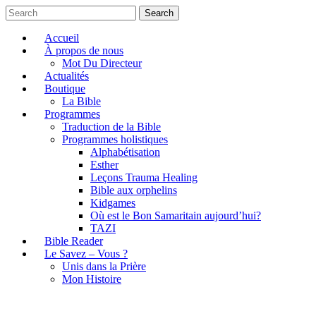
Search
Accueil
À propos de nous
Mot Du Directeur
Actualités
Boutique
La Bible
Programmes
Traduction de la Bible
Programmes holistiques
Alphabétisation
Esther
Leçons Trauma Healing
Bible aux orphelins
Kidgames
Où est le Bon Samaritain aujourd’hui?
TAZI
Bible Reader
Le Savez – Vous ?
Unis dans la Prière
Mon Histoire