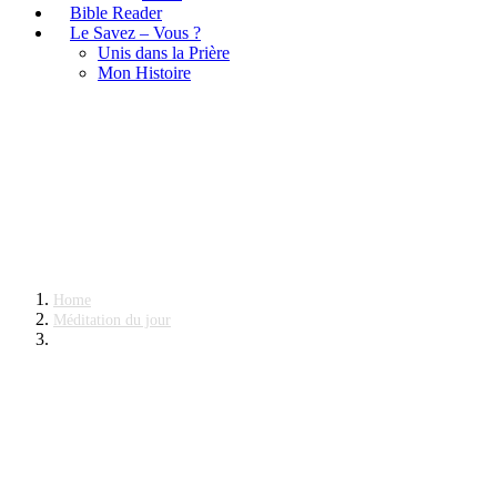
Bible Reader
Le Savez – Vous ?
Unis dans la Prière
Mon Histoire
Méditation du jour
Home
Méditation du jour
Placez votre Confiance en Dieu