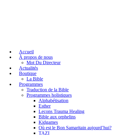
Accueil
À propos de nous
Mot Du Directeur
Actualités
Boutique
La Bible
Programmes
Traduction de la Bible
Programmes holistiques
Alphabétisation
Esther
Leçons Trauma Healing
Bible aux orphelins
Kidgames
Où est le Bon Samaritain aujourd’hui?
TAZI