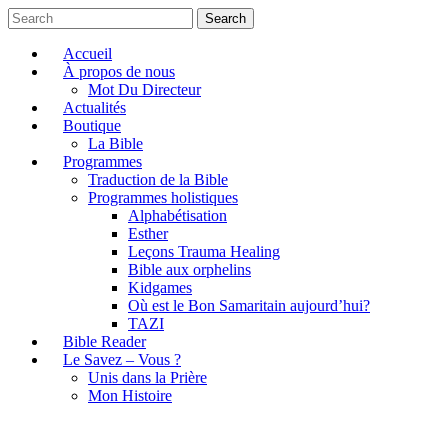
Search
Accueil
À propos de nous
Mot Du Directeur
Actualités
Boutique
La Bible
Programmes
Traduction de la Bible
Programmes holistiques
Alphabétisation
Esther
Leçons Trauma Healing
Bible aux orphelins
Kidgames
Où est le Bon Samaritain aujourd’hui?
TAZI
Bible Reader
Le Savez – Vous ?
Unis dans la Prière
Mon Histoire