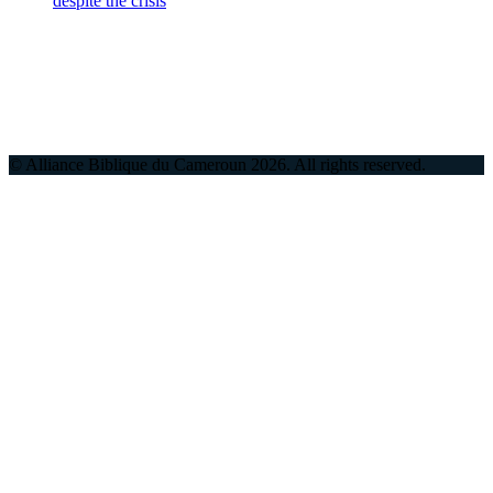
despite the crisis
© Alliance Biblique du Cameroun
2026
. All rights reserved.