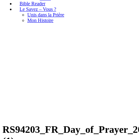
Bible Reader
Le Savez – Vous ?
Unis dans la Prière
Mon Histoire
RS94203_FR_Day_of_Prayer_20
(1)
RS94203_FR_Day_of_Prayer_20