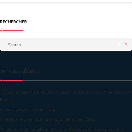
RECHERCHER
ARTICLES RÉCENTS
Translation Of The Bible Into Fe’efe’e: Presentation Of The Year 2021
Report
Savoir invoquer le Saint-Esprit
Chercher le chemin de la compatibilité avec Christ
Traduction de la bible en Fe’efe’e : Présentation du rapport de