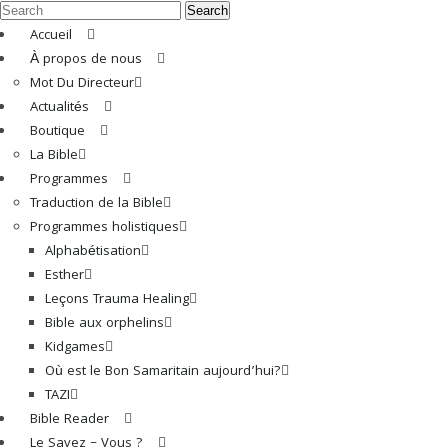
Search
Accueil
À propos de nous
Mot Du Directeur
Actualités
Boutique
La Bible
Programmes
Traduction de la Bible
Programmes holistiques
Alphabétisation
Esther
Leçons Trauma Healing
Bible aux orphelins
Kidgames
Où est le Bon Samaritain aujourd’hui?
TAZI
Bible Reader
Le Savez – Vous ?