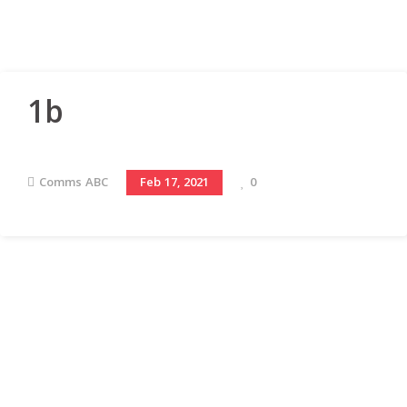
1b
Comms ABC
0
Feb 17, 2021