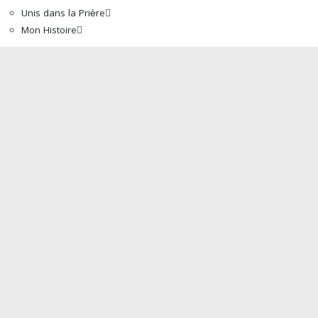
Unis dans la Prière
Mon Histoire
Accueil
À propos de nous
Mot Du Directeur
Actualités
Boutique
La Bible
Programmes
Traduction de la Bible