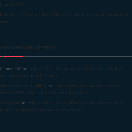
l’année 2021
Mungaka Translation Projet Bible: Translation continues despite the
crisis
COMMENTAIRES RÉCENTS
Comms ABC
on
Projet Esther, Des mamans et filles mères édifiées
sur leurs rôles dans la famille
srm m tech slot booking
on
Projet Esther, Des mamans et filles
mères édifiées sur leurs rôles dans la famille
Greggwat
on
Projet Esther : Des moniteurs et monitrices outillés
pour un meilleur encadrement des enfants