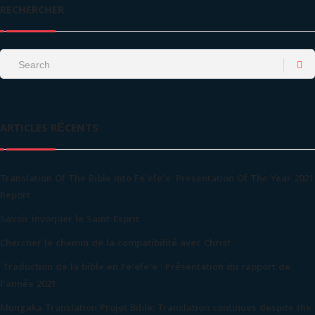
RECHERCHER
ARTICLES RÉCENTS
Translation Of The Bible Into Fe’efe’e: Presentation Of The Year 2021
Report
Savoir invoquer le Saint-Esprit
Chercher le chemin de la compatibilité avec Christ
Traduction de la bible en Fe’efe’e : Présentation du rapport de
l’année 2021
Mungaka Translation Projet Bible: Translation continues despite the