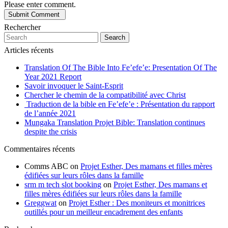
Please enter comment.
Rechercher
Search
Articles récents
Translation Of The Bible Into Fe’efe’e: Presentation Of The
Year 2021 Report
Savoir invoquer le Saint-Esprit
Chercher le chemin de la compatibilité avec Christ
Traduction de la bible en Fe’efe’e : Présentation du rapport
de l’année 2021
Mungaka Translation Projet Bible: Translation continues
despite the crisis
Commentaires récents
Comms ABC
on
Projet Esther, Des mamans et filles mères
édifiées sur leurs rôles dans la famille
srm m tech slot booking
on
Projet Esther, Des mamans et
filles mères édifiées sur leurs rôles dans la famille
Greggwat
on
Projet Esther : Des moniteurs et monitrices
outillés pour un meilleur encadrement des enfants