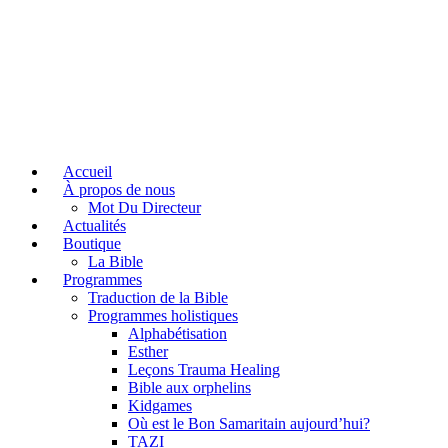
Accueil
À propos de nous
Mot Du Directeur
Actualités
Boutique
La Bible
Programmes
Traduction de la Bible
Programmes holistiques
Alphabétisation
Esther
Leçons Trauma Healing
Bible aux orphelins
Kidgames
Où est le Bon Samaritain aujourd’hui?
TAZI