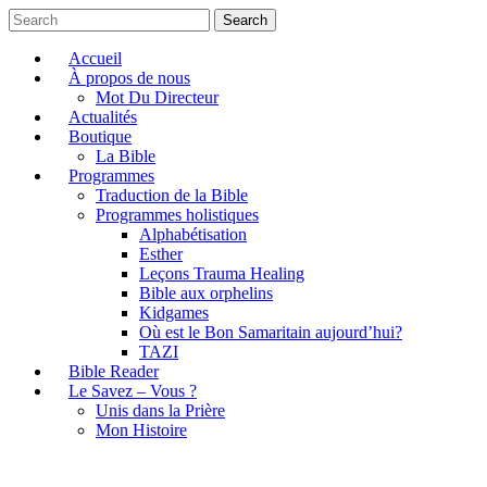
Search
Accueil
À propos de nous
Mot Du Directeur
Actualités
Boutique
La Bible
Programmes
Traduction de la Bible
Programmes holistiques
Alphabétisation
Esther
Leçons Trauma Healing
Bible aux orphelins
Kidgames
Où est le Bon Samaritain aujourd’hui?
TAZI
Bible Reader
Le Savez – Vous ?
Unis dans la Prière
Mon Histoire