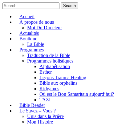
Search
Accueil
À propos de nous
Mot Du Directeur
Actualités
Boutique
La Bible
Programmes
Traduction de la Bible
Programmes holistiques
Alphabétisation
Esther
Leçons Trauma Healing
Bible aux orphelins
Kidgames
Où est le Bon Samaritain aujourd’hui?
TAZI
Bible Reader
Le Savez – Vous ?
Unis dans la Prière
Mon Histoire