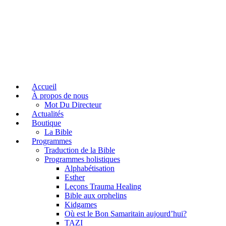
Accueil
À propos de nous
Mot Du Directeur
Actualités
Boutique
La Bible
Programmes
Traduction de la Bible
Programmes holistiques
Alphabétisation
Esther
Leçons Trauma Healing
Bible aux orphelins
Kidgames
Où est le Bon Samaritain aujourd’hui?
TAZI