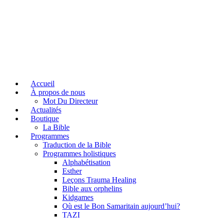
Accueil
À propos de nous
Mot Du Directeur
Actualités
Boutique
La Bible
Programmes
Traduction de la Bible
Programmes holistiques
Alphabétisation
Esther
Leçons Trauma Healing
Bible aux orphelins
Kidgames
Où est le Bon Samaritain aujourd’hui?
TAZI