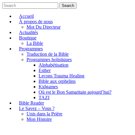
Search
Accueil
À propos de nous
Mot Du Directeur
Actualités
Boutique
La Bible
Programmes
Traduction de la Bible
Programmes holistiques
Alphabétisation
Esther
Leçons Trauma Healing
Bible aux orphelins
Kidgames
Où est le Bon Samaritain aujourd’hui?
TAZI
Bible Reader
Le Savez – Vous ?
Unis dans la Prière
Mon Histoire