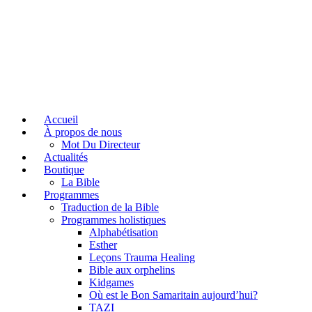
Accueil
À propos de nous
Mot Du Directeur
Actualités
Boutique
La Bible
Programmes
Traduction de la Bible
Programmes holistiques
Alphabétisation
Esther
Leçons Trauma Healing
Bible aux orphelins
Kidgames
Où est le Bon Samaritain aujourd’hui?
TAZI