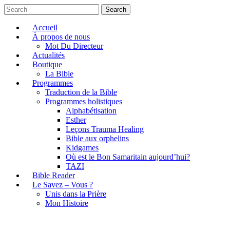
Search
Accueil
À propos de nous
Mot Du Directeur
Actualités
Boutique
La Bible
Programmes
Traduction de la Bible
Programmes holistiques
Alphabétisation
Esther
Leçons Trauma Healing
Bible aux orphelins
Kidgames
Où est le Bon Samaritain aujourd’hui?
TAZI
Bible Reader
Le Savez – Vous ?
Unis dans la Prière
Mon Histoire