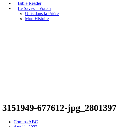
Bible Reader
Le Savez – Vous ?
Unis dans la Prière
Mon Histoire
3151949-677612-jpg_2801397
3151949-677612-jpg_2801397
Comms ABC
Apr 11, 2022