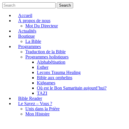
Search
Accueil
À propos de nous
Mot Du Directeur
Actualités
Boutique
La Bible
Programmes
Traduction de la Bible
Programmes holistiques
Alphabétisation
Esther
Leçons Trauma Healing
Bible aux orphelins
Kidgames
Où est le Bon Samaritain aujourd’hui?
TAZI
Bible Reader
Le Savez – Vous ?
Unis dans la Prière
Mon Histoire