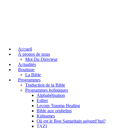
Accueil
À propos de nous
Mot Du Directeur
Actualités
Boutique
La Bible
Programmes
Traduction de la Bible
Programmes holistiques
Alphabétisation
Esther
Leçons Trauma Healing
Bible aux orphelins
Kidgames
Où est le Bon Samaritain aujourd’hui?
TAZI