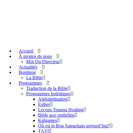
Accueil
À propos de nous
Mot Du Directeur
Actualités
Boutique
La Bible
Programmes
Traduction de la Bible
Programmes holistiques
Alphabétisation
Esther
Leçons Trauma Healing
Bible aux orphelins
Kidgames
Où est le Bon Samaritain aujourd’hui?
TAZI