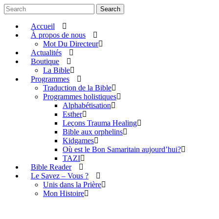
Search
Accueil
À propos de nous
Mot Du Directeur
Actualités
Boutique
La Bible
Programmes
Traduction de la Bible
Programmes holistiques
Alphabétisation
Esther
Leçons Trauma Healing
Bible aux orphelins
Kidgames
Où est le Bon Samaritain aujourd’hui?
TAZI
Bible Reader
Le Savez – Vous ?
Unis dans la Prière
Mon Histoire