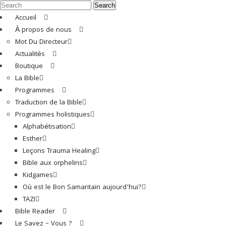
Search
Accueil
À propos de nous
Mot Du Directeur
Actualités
Boutique
La Bible
Programmes
Traduction de la Bible
Programmes holistiques
Alphabétisation
Esther
Leçons Trauma Healing
Bible aux orphelins
Kidgames
Où est le Bon Samaritain aujourd’hui?
TAZI
Bible Reader
Le Savez – Vous ?