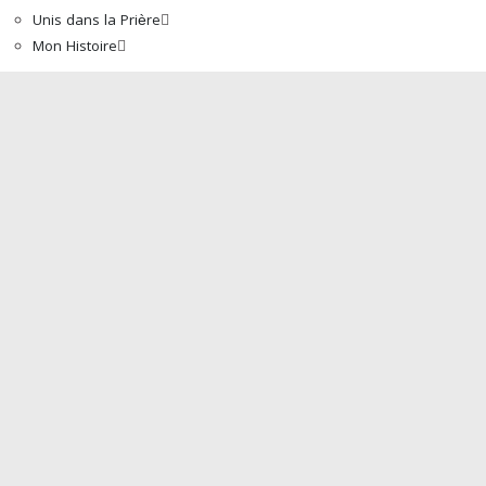
Unis dans la Prière
Mon Histoire
Accueil
À propos de nous
Mot Du Directeur
Actualités
Boutique
La Bible
Programmes
Traduction de la Bible