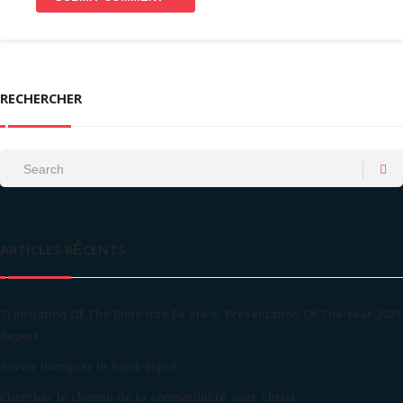
RECHERCHER
ARTICLES RÉCENTS
Translation Of The Bible Into Fe’efe’e: Presentation Of The Year 2021
Report
Savoir invoquer le Saint-Esprit
Chercher le chemin de la compatibilité avec Christ