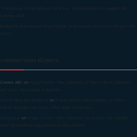
Traduction de la bible en Fe’efe’e : Présentation du rapport de
l’année 2021
Mungaka Translation Projet Bible: Translation continues despite the
crisis
COMMENTAIRES RÉCENTS
Comms ABC
on
Projet Esther, Des mamans et filles mères édifiées
sur leurs rôles dans la famille
srm m tech slot booking
on
Projet Esther, Des mamans et filles
mères édifiées sur leurs rôles dans la famille
Greggwat
on
Projet Esther : Des moniteurs et monitrices outillés
pour un meilleur encadrement des enfants