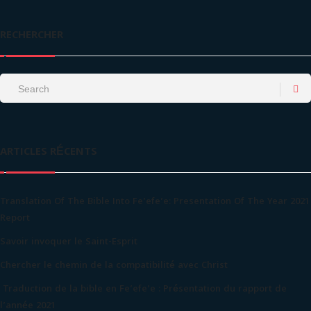
RECHERCHER
ARTICLES RÉCENTS
Translation Of The Bible Into Fe’efe’e: Presentation Of The Year 2021
Report
Savoir invoquer le Saint-Esprit
Chercher le chemin de la compatibilité avec Christ
Traduction de la bible en Fe’efe’e : Présentation du rapport de
l’année 2021