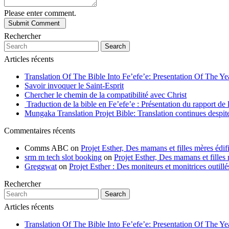
Please enter comment.
Rechercher
Search
Articles récents
Translation Of The Bible Into Fe’efe’e: Presentation Of The Y
Savoir invoquer le Saint-Esprit
Chercher le chemin de la compatibilité avec Christ
Traduction de la bible en Fe’efe’e : Présentation du rapport de
Mungaka Translation Projet Bible: Translation continues despite 
Commentaires récents
Comms ABC
on
Projet Esther, Des mamans et filles mères édifi
srm m tech slot booking
on
Projet Esther, Des mamans et filles m
Greggwat
on
Projet Esther : Des moniteurs et monitrices outil
Rechercher
Search
Articles récents
Translation Of The Bible Into Fe’efe’e: Presentation Of The Y