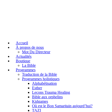
Accueil
À propos de nous
Mot Du Directeur
Actualités
Boutique
La Bible
Programmes
Traduction de la Bible
Programmes holistiques
Alphabétisation
Esther
Leçons Trauma Healing
Bible aux orphelins
Kidgames
Où est le Bon Samaritain aujourd’hui?
TAZI