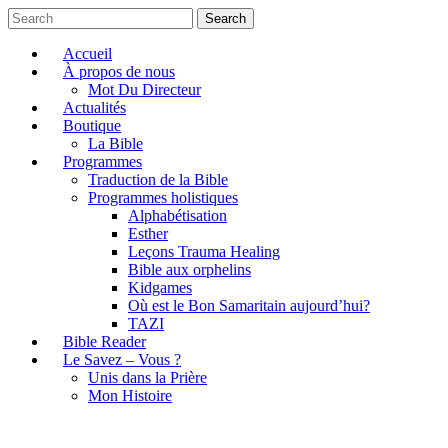
Search
Accueil
À propos de nous
Mot Du Directeur
Actualités
Boutique
La Bible
Programmes
Traduction de la Bible
Programmes holistiques
Alphabétisation
Esther
Leçons Trauma Healing
Bible aux orphelins
Kidgames
Où est le Bon Samaritain aujourd’hui?
TAZI
Bible Reader
Le Savez – Vous ?
Unis dans la Prière
Mon Histoire