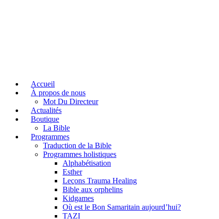
Accueil
À propos de nous
Mot Du Directeur
Actualités
Boutique
La Bible
Programmes
Traduction de la Bible
Programmes holistiques
Alphabétisation
Esther
Leçons Trauma Healing
Bible aux orphelins
Kidgames
Où est le Bon Samaritain aujourd’hui?
TAZI