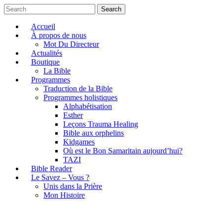
Search
Accueil
À propos de nous
Mot Du Directeur
Actualités
Boutique
La Bible
Programmes
Traduction de la Bible
Programmes holistiques
Alphabétisation
Esther
Leçons Trauma Healing
Bible aux orphelins
Kidgames
Où est le Bon Samaritain aujourd’hui?
TAZI
Bible Reader
Le Savez – Vous ?
Unis dans la Prière
Mon Histoire