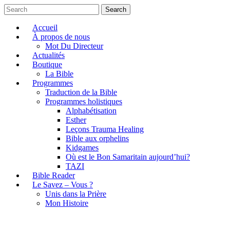
Search
Accueil
À propos de nous
Mot Du Directeur
Actualités
Boutique
La Bible
Programmes
Traduction de la Bible
Programmes holistiques
Alphabétisation
Esther
Leçons Trauma Healing
Bible aux orphelins
Kidgames
Où est le Bon Samaritain aujourd’hui?
TAZI
Bible Reader
Le Savez – Vous ?
Unis dans la Prière
Mon Histoire