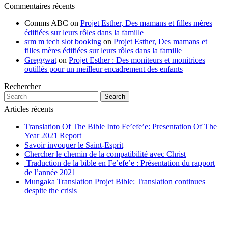
Commentaires récents
Comms ABC
on
Projet Esther, Des mamans et filles mères
édifiées sur leurs rôles dans la famille
srm m tech slot booking
on
Projet Esther, Des mamans et
filles mères édifiées sur leurs rôles dans la famille
Greggwat
on
Projet Esther : Des moniteurs et monitrices
outillés pour un meilleur encadrement des enfants
Rechercher
Search
Articles récents
Translation Of The Bible Into Fe’efe’e: Presentation Of The
Year 2021 Report
Savoir invoquer le Saint-Esprit
Chercher le chemin de la compatibilité avec Christ
Traduction de la bible en Fe’efe’e : Présentation du rapport
de l’année 2021
Mungaka Translation Projet Bible: Translation continues
despite the crisis