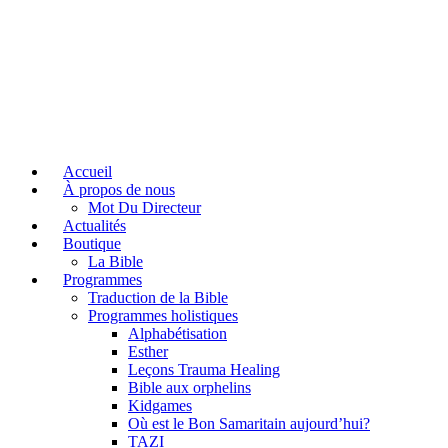
Accueil
À propos de nous
Mot Du Directeur
Actualités
Boutique
La Bible
Programmes
Traduction de la Bible
Programmes holistiques
Alphabétisation
Esther
Leçons Trauma Healing
Bible aux orphelins
Kidgames
Où est le Bon Samaritain aujourd’hui?
TAZI