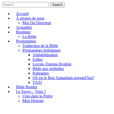
Search
Accueil
À propos de nous
Mot Du Directeur
Actualités
Boutique
La Bible
Programmes
Traduction de la Bible
Programmes holistiques
Alphabétisation
Esther
Leçons Trauma Healing
Bible aux orphelins
Kidgames
Où est le Bon Samaritain aujourd’hui?
TAZI
Bible Reader
Le Savez – Vous ?
Unis dans la Prière
Mon Histoire