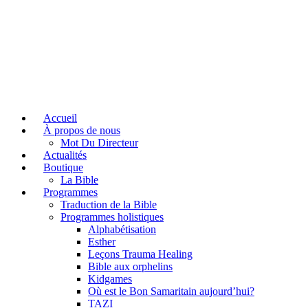
Accueil
À propos de nous
Mot Du Directeur
Actualités
Boutique
La Bible
Programmes
Traduction de la Bible
Programmes holistiques
Alphabétisation
Esther
Leçons Trauma Healing
Bible aux orphelins
Kidgames
Où est le Bon Samaritain aujourd’hui?
TAZI