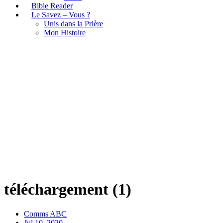
Bible Reader
Le Savez – Vous ?
Unis dans la Prière
Mon Histoire
téléchargement (1)
téléchargement (1)
Comms ABC
Jul 10, 2020