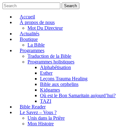
Search
Accueil
À propos de nous
Mot Du Directeur
Actualités
Boutique
La Bible
Programmes
Traduction de la Bible
Programmes holistiques
Alphabétisation
Esther
Leçons Trauma Healing
Bible aux orphelins
Kidgames
Où est le Bon Samaritain aujourd’hui?
TAZI
Bible Reader
Le Savez – Vous ?
Unis dans la Prière
Mon Histoire