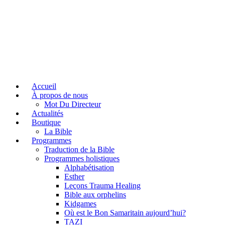
Accueil
À propos de nous
Mot Du Directeur
Actualités
Boutique
La Bible
Programmes
Traduction de la Bible
Programmes holistiques
Alphabétisation
Esther
Leçons Trauma Healing
Bible aux orphelins
Kidgames
Où est le Bon Samaritain aujourd’hui?
TAZI