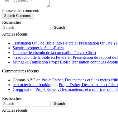
Please enter comment.
Rechercher
Search
Articles récents
Translation Of The Bible Into Fe’efe’e: Presentation Of The Y
Savoir invoquer le Saint-Esprit
Chercher le chemin de la compatibilité avec Christ
Traduction de la bible en Fe’efe’e : Présentation du rapport de
Mungaka Translation Projet Bible: Translation continues despite 
Commentaires récents
Comms ABC
on
Projet Esther, Des mamans et filles mères édifi
srm m tech slot booking
on
Projet Esther, Des mamans et filles m
Greggwat
on
Projet Esther : Des moniteurs et monitrices outil
Rechercher
Search
Articles récents