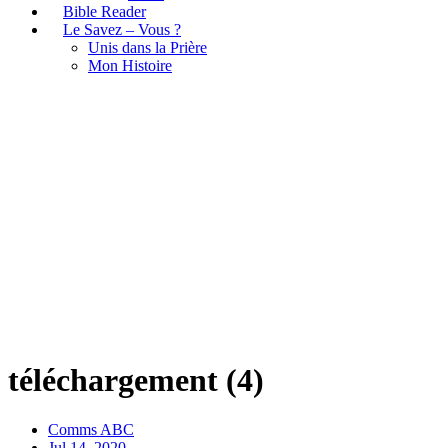
Bible Reader
Le Savez – Vous ?
Unis dans la Prière
Mon Histoire
téléchargement (4)
téléchargement (4)
Comms ABC
Jul 14, 2020