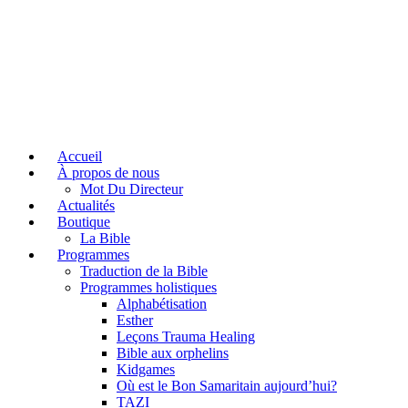
Accueil
À propos de nous
Mot Du Directeur
Actualités
Boutique
La Bible
Programmes
Traduction de la Bible
Programmes holistiques
Alphabétisation
Esther
Leçons Trauma Healing
Bible aux orphelins
Kidgames
Où est le Bon Samaritain aujourd’hui?
TAZI