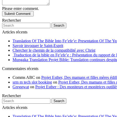
Please enter comment.
Rechercher
Search
Articles récents
Translation Of The Bible Into Fe’efe’e: Presentation Of The Y
Savoir invoquer le Saint-Esprit
Chercher le chemin de la compatibilité avec Christ
Traduction de la bible en Fe’efe’e : Présentation du rapport de
Mungaka Translation Projet Bible: Translation continues despite 
Commentaires récents
Comms ABC
on
Projet Esther, Des mamans et filles mères édifi
srm m tech slot booking
on
Projet Esther, Des mamans et filles m
Greggwat
on
Projet Esther : Des moniteurs et monitrices outil
Rechercher
Search
Articles récents
Translation Of The Bible Into Fe’efe’e: Presentation Of The Y