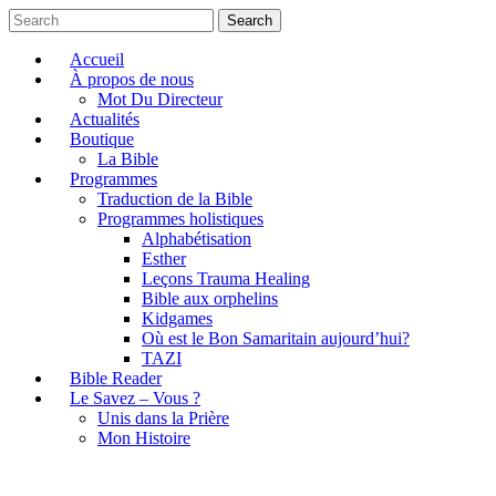
Search
Accueil
À propos de nous
Mot Du Directeur
Actualités
Boutique
La Bible
Programmes
Traduction de la Bible
Programmes holistiques
Alphabétisation
Esther
Leçons Trauma Healing
Bible aux orphelins
Kidgames
Où est le Bon Samaritain aujourd’hui?
TAZI
Bible Reader
Le Savez – Vous ?
Unis dans la Prière
Mon Histoire