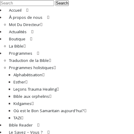
Search
Accueil
À propos de nous
Mot Du Directeur
Actualités
Boutique
La Bible
Programmes
Traduction de la Bible
Programmes holistiques
Alphabétisation
Esther
Leçons Trauma Healing
Bible aux orphelins
Kidgames
Où est le Bon Samaritain aujourd’hui?
TAZI
Bible Reader
Le Savez – Vous ?