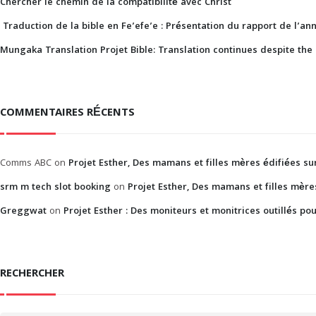
Chercher le chemin de la compatibilité avec Christ
Traduction de la bible en Fe’efe’e : Présentation du rapport de l’an
Mungaka Translation Projet Bible: Translation continues despite the 
COMMENTAIRES RÉCENTS
Comms ABC
on
Projet Esther, Des mamans et filles mères édifiées sur
srm m tech slot booking
on
Projet Esther, Des mamans et filles mères
Greggwat
on
Projet Esther : Des moniteurs et monitrices outillés p
RECHERCHER