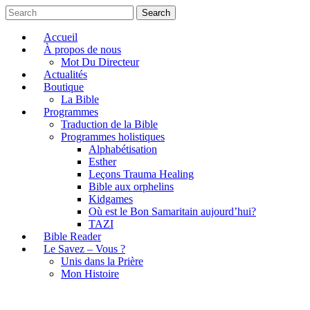
Search
Accueil
À propos de nous
Mot Du Directeur
Actualités
Boutique
La Bible
Programmes
Traduction de la Bible
Programmes holistiques
Alphabétisation
Esther
Leçons Trauma Healing
Bible aux orphelins
Kidgames
Où est le Bon Samaritain aujourd’hui?
TAZI
Bible Reader
Le Savez – Vous ?
Unis dans la Prière
Mon Histoire