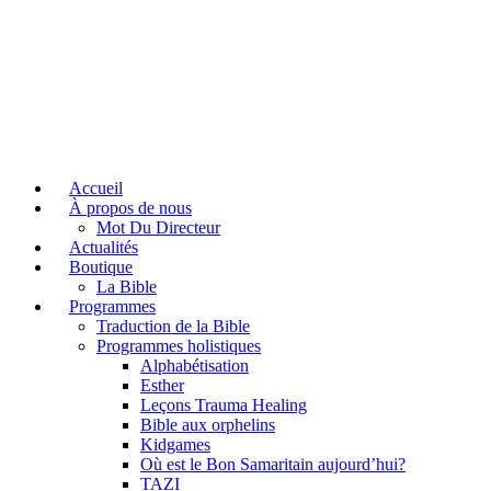
Accueil
À propos de nous
Mot Du Directeur
Actualités
Boutique
La Bible
Programmes
Traduction de la Bible
Programmes holistiques
Alphabétisation
Esther
Leçons Trauma Healing
Bible aux orphelins
Kidgames
Où est le Bon Samaritain aujourd’hui?
TAZI