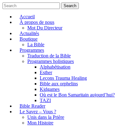
Search
Accueil
À propos de nous
Mot Du Directeur
Actualités
Boutique
La Bible
Programmes
Traduction de la Bible
Programmes holistiques
Alphabétisation
Esther
Leçons Trauma Healing
Bible aux orphelins
Kidgames
Où est le Bon Samaritain aujourd’hui?
TAZI
Bible Reader
Le Savez – Vous ?
Unis dans la Prière
Mon Histoire