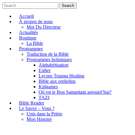
Search
Accueil
À propos de nous
Mot Du Directeur
Actualités
Boutique
La Bible
Programmes
Traduction de la Bible
Programmes holistiques
Alphabétisation
Esther
Leçons Trauma Healing
Bible aux orphelins
Kidgames
Où est le Bon Samaritain aujourd’hui?
TAZI
Bible Reader
Le Savez – Vous ?
Unis dans la Prière
Mon Histoire