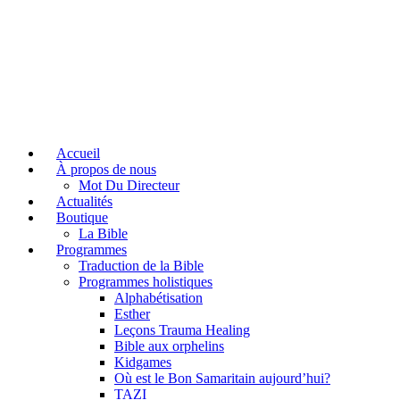
Accueil
À propos de nous
Mot Du Directeur
Actualités
Boutique
La Bible
Programmes
Traduction de la Bible
Programmes holistiques
Alphabétisation
Esther
Leçons Trauma Healing
Bible aux orphelins
Kidgames
Où est le Bon Samaritain aujourd’hui?
TAZI